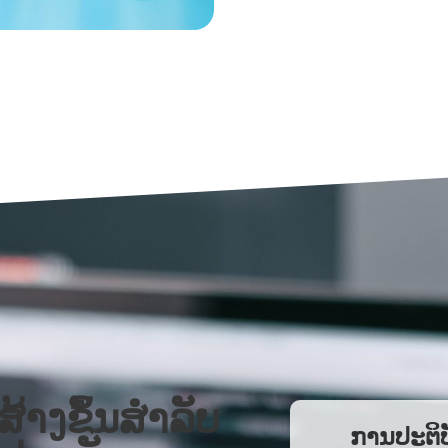
ສ້າງຂຶ້ນສຳລັບ
ການປະຕິບ