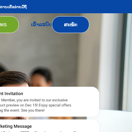
ລິການເຄືອຂ່າຍມືຖື
ເຂົ້າລະບົບ
SMS
ສະໝັກ