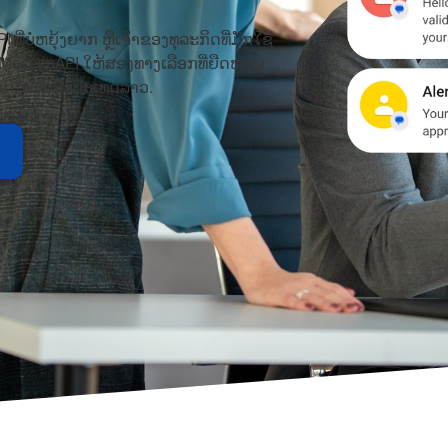
ທີ່ບໍ່ຫຍຸ້ງຍາກ ຫຼືເຈົ້າຂອງທຸລະກິດທີ່ມັກໃຊ້
າມ, MoceanAPI ໃຫ້ສອງທາງເລືອກທີ່ຍືດຫຍຸ່ນ
ະປອດໄພໃນທົ່ວປະເທດລາວ.