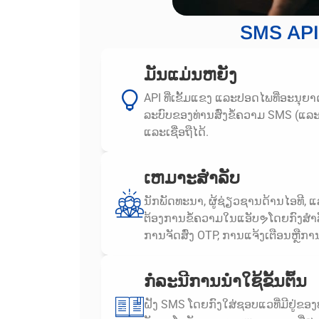
SMS API
ມັນແມ່ນຫຍັງ
API ທີ່ເຂັ້ມແຂງ ແລະປອດໄພທີ່ອະນຸຍ
ລະບົບຂອງທ່ານສົ່ງຂໍ້ຄວາມ SMS (ແລ
ແລະເຊື່ອຖືໄດ້.
ເຫມາະສໍາລັບ
ນັກພັດທະນາ, ຜູ້ຊ່ຽວຊານດ້ານໄອທີ, 
ຕ້ອງການຂໍ້ຄວາມໃນແອັບຯໂດຍກົງສໍາລັ
ການຈັດສົ່ງ OTP, ການແຈ້ງເຕືອນຫຼືກາ
ກໍລະນີການນໍາໃຊ້ຂັ້ນຕົ້ນ
ຝັງ SMS ໂດຍກົງໃສ່ຊອບແວທີ່ມີຢູ່ຂອງທ