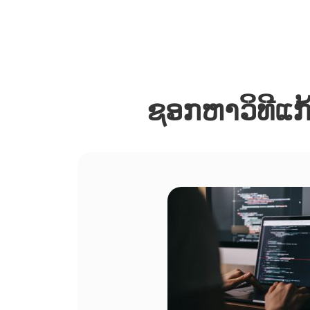
ຊອກຫາວິທີແກ້