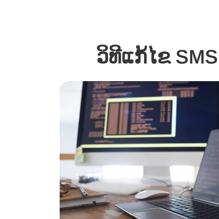
ວິທີແກ້ໄຂ SMS 