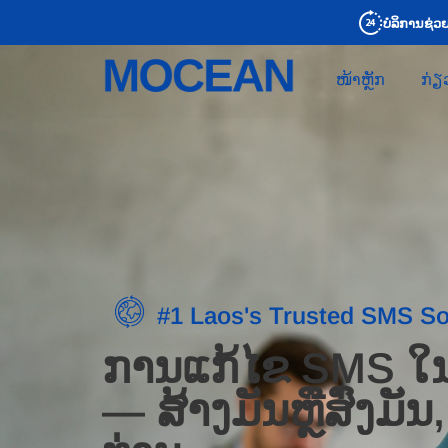
ບໍລິການຊ່ວຍ
ໜ້າຫຼັກ
ກ່ຽ
#1 Laos's Trusted SMS So
ການແກ້ໄຂ SMS ໃ
— ສ້າງ​ມັນ​ຫຼື​ສົ່ງ​ມັນ​