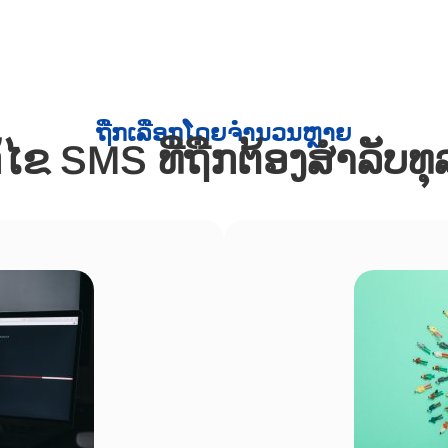
ຖືກເລືອກໂດຍຈໍານວນຫຼາຍ
ໄຂ SMS ທີ່ຖືກຕ້ອງສໍາລັບທ