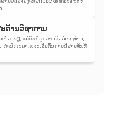
ດຜ່ານບົດລາຍງານສົດແລະ dashboards ທີ່
້.
ສະດ້ານວິຊາການ
ດ. ພຽງ​ແຕ່​ອັບ​ຂໍ້​ມູນ​ການ​ຕິດ​ຕໍ່​ຂອງ​ທ່ານ​,
 ກໍາ​ນົດ​ເວ​ລາ​, ແລະ​ເລີ່ມ​ຕົ້ນ​ການ​ສື່​ສານ​ທັນ​ທີ​