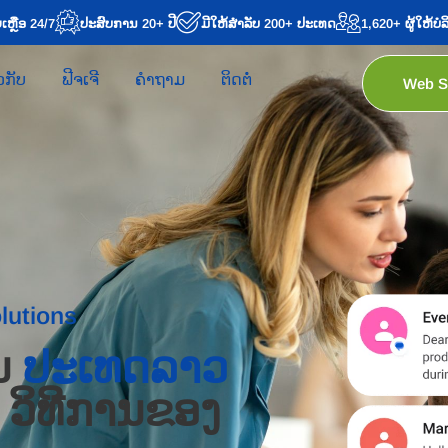
ເຫຼືອ 24/7
ປະສົບການ 20+ ປີ
ມີໃຫ້ສໍາລັບ 200+ ປະເທດ
1,620+ ຜູ້ໃຫ້ບໍ
ວກັບ
ຟີຈເຈີ
ຄຳຖາມ
ຕິດຕໍ່
Web 
lutions
ນ
ປະເທດລາວ
, ວິ​ທີ​ການ​ຂອງ​