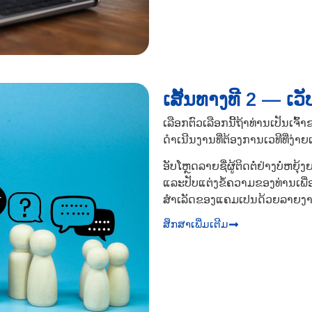
ເສັ້ນທາງທີ 2 — ເວັ
ເລືອກຕົວເລືອກນີ້ຖ້າທ່ານເປັນເຈົ
ດໍາເນີນງານທີ່ຕ້ອງການເວທີທີ່ງ່າ
ອັບໂຫຼດລາຍຊື່ຜູ້ຕິດຕໍ່ຢ່າງບໍ່ຫ
ແລະປັບແຕ່ງຂໍ້ຄວາມຂອງທ່ານເພື່
ສຳເລັດຂອງແຄມເປນດ້ວຍລາຍງານກ
ສຶກສາເພີ່ມເຕີມ