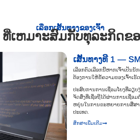
ເລືອກເສັ້ນທາງຂອງເຈົ້າ
ທີ່ເຫມາະສົມກັບທຸລະກິດຂອງທ
ເສັ້ນທາງທີ 1 — S
ເລືອກຕົວເລືອກນີ້ຫາກເຈົ້າເປັນນ
ຕ້ອງການໃຫ້ຂໍ້ຄວາມຂອງເຈົ້າເຮ
ປະສົບການການເຊື່ອມໂຍງທີ່ລຽ
ຈັດສົ່ງທີ່ເຊື່ອຖືໄດ້ຜ່ານການເຊື
ຫຍຸ່ນໃນການຂະຫຍາຍການສື່ສາ
ປະເທດ.
ສຶກສາເພີ່ມເຕີມ