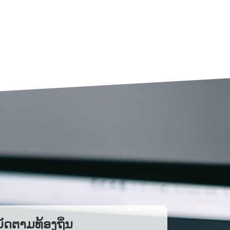
ັດຕາມທ້ອງຖິ່ນ