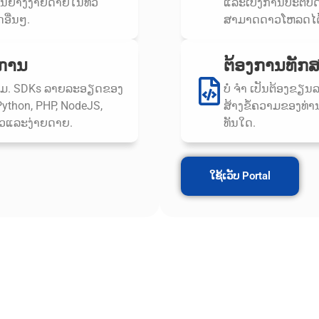
ຢ່າງງ່າຍດາຍໃນທົ່ວ
ແລະເບິ່ງການປະຕິບັ
ອື່ນໆ.
ສາມາດດາວໂຫລດໄດ
າການ
ຕ້ອງການທັກ
ແກຼມ. SDKs ລາຍລະອຽດຂອງ
ບໍ່ ຈຳ ເປັນຕ້ອງຂຽນລະຫັ
Python, PHP, NodeJS,
ສ້າງ​ຂໍ້​ຄວາມ​ຂອງ​ທ່ານ​,
ງໄວແລະງ່າຍດາຍ.
ທັນ​ໃດ​.
ໃຊ້ເວັບ Portal