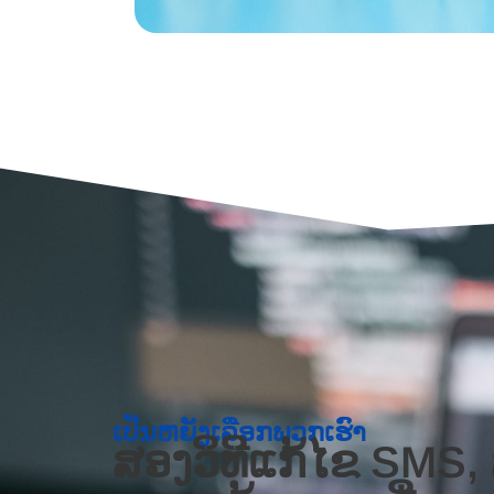
ເປັນຫຍັງເລືອກພວກເຮົາ
ສອງວິທີແກ້ໄຂ SMS, 