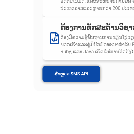
ອັດຕະໂນມັດ, ແລະຂະຫຍາຍການສື່ສານ
ປະເທດລາວແລະຫຼາຍກວ່າ 200 ປະເທດ
ຕ້ອງການທັກສະດ້ານວິຊ
ຕ້ອງມີຄວາມຮູ້ພື້ນຖານການຂຽນໂປຼ
ພວກເຮົາແລະຄູ່ມືນັກພັດທະນາສໍາລັບ 
Ruby, ແລະ Java ເຮັດໃຫ້ການຕິດຕັ້
ສຳຫຼວດ SMS API