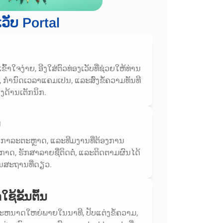
ເວັບ Portal
້າໃຈງ່າຍ, ອີງໃສ່ຕົວທ່ອງເວັບທີ່ຊ່ວຍໃຫ້ທ່ານ
່, ກໍານົດເວລາແຄມເປນ, ແລະສົ່ງຂໍ້ຄວາມທັນທີ
າງດ້ານເຕັກນິກ.
ບ
ນັກກາລະຕະຫຼາດ, ແລະທີມງານທີ່ຕ້ອງການ
, ຮັກສາລາຍຊື່ຕິດຕໍ່, ແລະຕິດຕາມຜົນໄດ້
ນສະຖານທີ່ດຽວ.
ຊ້ຂັ້ນຕົ້ນ
ະຫນາດໃຫຍ່ພາຍໃນນາທີ, ປັບແຕ່ງຂໍ້ຄວາມ,