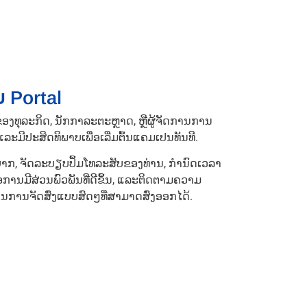
ບ Portal
້າຂອງທຸລະກິດ, ນັກກາລະຕະຫຼາດ, ຫຼືຜູ້ຈັດການການ
ຍແລະມີປະສິດທິພາບເພື່ອເລີ່ມຕົ້ນແຄມເປນທັນທີ.
ຍຸ້ງຍາກ, ຈັດລະບຽບປຶ້ມໂທລະສັບຂອງທ່ານ, ກຳນົດເວລາ
ອການມີສ່ວນພົວພັນທີ່ດີຂຶ້ນ, ແລະຕິດຕາມຄວາມ
ານຈັດສົ່ງແບບສົດໆທີ່ສາມາດສົ່ງອອກໄດ້.