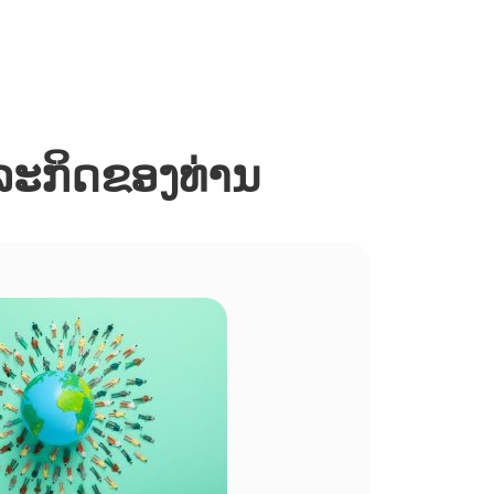
ຸລະກິດຂອງທ່ານ