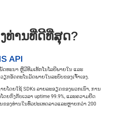
່ານທີ່ດີທີ່ສຸດ?
MS API
ັກພັດທະນາ ຫຼືມີທີມເທັກໂນໂລຍີພາຍໃນ ແລະ
ັດວຽກອັດຕະໂນມັດພາຍໃນລະບົບຂອງເຈົ້າເອງ.
ບງ່າຍໂດຍໃຊ້ SDKs ລາຍລະອຽດຂອງພວກເຮົາ, ການ
່ອມຕໍ່ໂດຍກົງກັບເວລາ uptime 99.9%, ແລະຄວາມຍືດ
ນຂອງທ່ານໃນທົ່ວປະເທດລາວແລະຫຼາຍກວ່າ 200