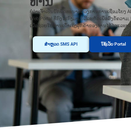
ທ່ານ​
ບໍ່ວ່າເຈົ້າເປັນນັກພັດທະນາທີ່ຕ້ອງການການເຊື່ອມໂຍງ API 
Web Portal ທີ່ກົງໄປກົງມາ, ບໍ່ມີລະຫັດເພື່ອສົ່ງຂໍ້ຄວ
ເພື່ອຊ່ວຍໃຫ້ທ່ານເຂົ້າເຖິງລູກຄ້າຂອງທ່ານໄດ້ໄວແລ
ສຳຫຼວດ SMS API
ໃຊ້ເວັບ Portal