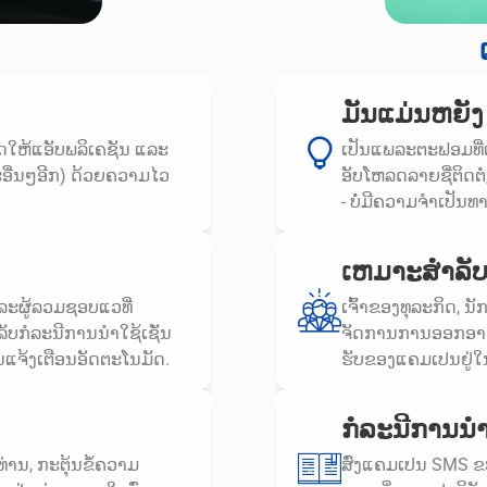
ມັນແມ່ນຫຍັງ
າດໃຫ້ແອັບພລິເຄຊັນ ແລະ
ເປັນແພລະຕະຟອມທີ່ເຂົ
ະອື່ນໆອີກ) ດ້ວຍຄວາມໄວ
ອັບໂຫລດລາຍຊື່ຕິດຕໍ
- ບໍ່ມີຄວາມຈໍາເປັນທ
ເຫມາະສໍາລັ
ແລະຜູ້ລວມຊອບແວທີ່
ເຈົ້າຂອງທຸລະກິດ, 
ບກໍລະນີການນໍາໃຊ້ເຊັ່ນ
ຈັດການການອອກອາກາດ
ນແຈ້ງເຕືອນອັດຕະໂນມັດ.
ຮັບຂອງແຄມເປນຢູ່ໃ
ກໍລະນີການນໍາໃ
່ານ, ກະຕຸ້ນຂໍ້ຄວາມ
ສົ່ງແຄມເປນ SMS ຂ