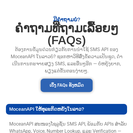
ມີຄຳຖາມບໍ?
ຄຳຖາມທີ່ຖາມເລື້ອຍໆ
(FAQs)
ຕ້ອງການຂໍ້ມູນດ່ວນກ່ຽວກັບການນໍາໃຊ້ SMS API ຂອງ
MoceanAPI ໃນລາວບໍ? ຊອກຫາວິທີສົ່ງຂໍ້ຄວາມເປັນຊຸດ, ດໍາ
ເນີນການກະຈາຍສຽງ SMS, ແລະອື່ນໆອີກ — ບໍ່ຫຍຸ້ງຍາກ,
ພຽງແຕ່ຂັ້ນຕອນງ່າຍໆ.
ເບິ່ງ FAQs ທັງຫມົດ
MoceanAPI ໃຫ້ທຸລະກິດຫຍັງໃນລາວ?
MoceanAPI ສະໜອງໂຊລູຊັ່ນ SMS API, ພ້ອມກັບ APIs ສໍາລັບ
WhatsApp, Voice, Number Lookup, ແລະ Verification —