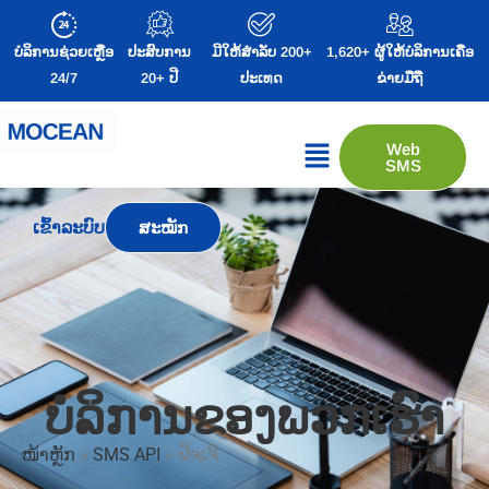
ບໍລິການຊ່ວຍເຫຼືອ
ປະສົບການ
ມີໃຫ້ສໍາລັບ 200+
1,620+ ຜູ້ໃຫ້ບໍລິການເຄືອ
24/7
20+ ປີ
ປະເທດ
ຂ່າຍມືຖື
Web
SMS
ເຂົ້າລະບົບ
ສະໝັກ
ບໍລິການຂອງພວກເຮົາ
ໜ້າຫຼັກ
»
SMS API
»
ຟີຈເຈີ