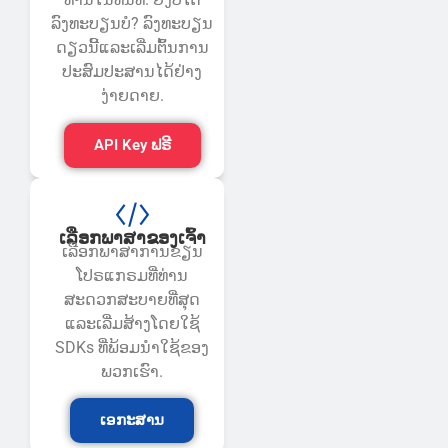
ລົງທະບຽນບໍ? ລົງ​ທະ​ບຽນ​
ດຽວ​ນີ້​ແລະ​ເລີ່ມ​ຕົ້ນ​ການ​
ປະ​ສົມ​ປະ​ສານ​ໄດ້​ຢ່າງ​
ງ່າຍ​ດາຍ​.
API Key ຟຣີ
ເລືອກພາສາຂອງເຈົ້າ
ເລືອກພາສາການຂຽນ
ໂປຣແກຣມທີ່ທ່ານ
ສະດວກສະບາຍທີ່ສຸດ
ແລະເລີ່ມສ້າງໂດຍໃຊ້
SDKs ທີ່ພ້ອມນຳໃຊ້ຂອງ
ພວກເຮົາ.
ເອກະສານ