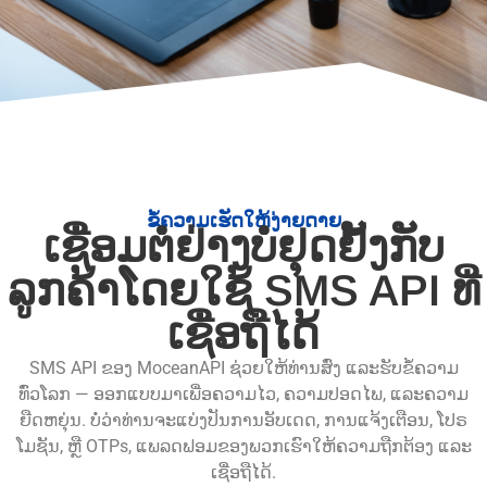
ຂໍ້ຄວາມເຮັດໃຫ້ງ່າຍດາຍ
ເຊື່ອມຕໍ່ຢ່າງບໍ່ຢຸດຢັ້ງກັບ
ລູກຄ້າໂດຍໃຊ້ SMS API ທີ່
ເຊື່ອຖືໄດ້
SMS API ຂອງ MoceanAPI ຊ່ວຍໃຫ້ທ່ານສົ່ງ ແລະຮັບຂໍ້ຄວາມ
ທົ່ວໂລກ — ອອກແບບມາເພື່ອຄວາມໄວ, ຄວາມປອດໄພ, ແລະຄວາມ
ຍືດຫຍຸ່ນ. ບໍ່ວ່າທ່ານຈະແບ່ງປັນການອັບເດດ, ການແຈ້ງເຕືອນ, ໂປຣ
ໂມຊັນ, ຫຼື OTPs, ແພລດຟອມຂອງພວກເຮົາໃຫ້ຄວາມຖືກຕ້ອງ ແລະ
ເຊື່ອຖືໄດ້.