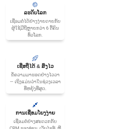
ລະດັບໂລກ
ເຊື່ອມຕໍ່ໄດ້ຢ່າງງ່າຍດາຍກັບ
ຜູ້ໃຊ້ມືຖືຫຼາຍກວ່າ 6 ຕື້ຄົນ
ທົ່ວໂລກ.
ເຊື່ອຖືໄດ້ & ສົ່ງໄວ
ຂໍ້ຄວາມມາຮອດຢ່າງໄວວາ
— ເຖິງແມ່ນວ່າໃນຊ່ວງເວລາ
ທີ່ຫຍຸ້ງທີ່ສຸດ.
ການເຊື່ອມໂຍງງ່າຍ
ເຊື່ອມ​ຕໍ່​ຢ່າງ​ສະ​ດວກ​ກັບ
CRM ຂອງ​ທ່ານ, ເວັບ​ໄຊ​ທ​໌, ຫຼື​