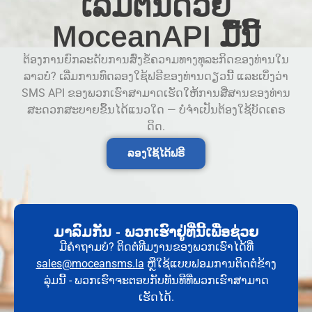
ເລີ່ມຕົ້ນດ້ວຍ
MoceanAPI ມື້ນີ້
ຕ້ອງການຍົກລະດັບການສົ່ງຂໍ້ຄວາມທາງທຸລະກິດຂອງທ່ານໃນ
ລາວບໍ? ເລີ່ມການທົດລອງໃຊ້ຟຣີຂອງທ່ານດຽວນີ້ ແລະເບິ່ງວ່າ
SMS API ຂອງພວກເຮົາສາມາດເຮັດໃຫ້ການສື່ສານຂອງທ່ານ
ສະດວກສະບາຍຂຶ້ນໄດ້ແນວໃດ — ບໍ່ຈຳເປັນຕ້ອງໃຊ້ບັດເຄຣ
ດິດ.
ລອງໃຊ້ໄດ້ຟຣີ
ມາລົມກັນ - ພວກເຮົາຢູ່ທີ່ນີ້ເພື່ອຊ່ວຍ
ມີຄຳຖາມບໍ? ຕິດຕໍ່ທີມງານຂອງພວກເຮົາໄດ້ທີ່
sales@moceansms.la
ຫຼືໃຊ້ແບບຟອມການຕິດຕໍ່ຂ້າງ
ລຸ່ມນີ້ - ພວກເຮົາຈະຕອບກັບທັນທີທີ່ພວກເຮົາສາມາດ
ເຮັດໄດ້.