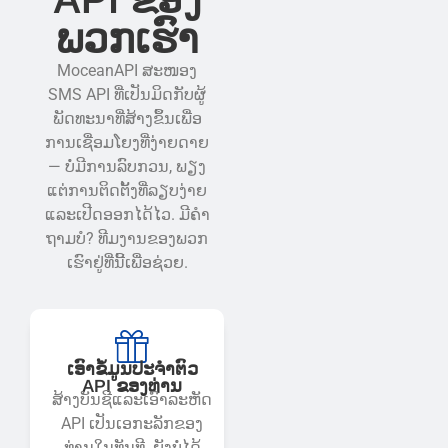
ພວກ​ເຮົາ​
MoceanAPI ສະໜອງ
SMS API ທີ່ເປັນມິດກັບຜູ້
ພັດທະນາທີ່ສ້າງຂຶ້ນເພື່ອ
ການເຊື່ອມໂຍງທີ່ງ່າຍດາຍ
— ບໍ່ມີການລົບກວນ, ພຽງ
ແຕ່ການຕິດຕັ້ງທີ່ລຽບງ່າຍ
ແລະເປີດອອກໄດ້ໄວ. ມີຄຳ
ຖາມບໍ? ທີມງານຂອງພວກ
ເຮົາຢູ່ທີ່ນີ້ເພື່ອຊ່ວຍ.
ເອົາຂໍ້ມູນປະຈໍາຕົວ
API ຂອງທ່ານ
ສ້າງບັນຊີແລະເອົາລະຫັດ
API ເປັນເອກະລັກຂອງ
ທ່ານໃນທັນທີ. ຍັງບໍ່ໄດ້