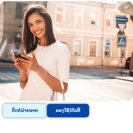
ຕິດຕໍ່ຝ່າຍຂາຍ
ລອງໃຊ້ໄດ້ຟຣີ