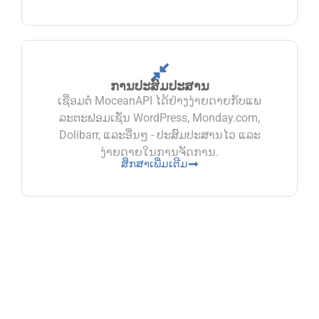
ການປະສົມປະສານ
ເຊື່ອມຕໍ່ MoceanAPI ໄດ້ຢ່າງງ່າຍດາຍກັບແພ
ລະຕະຟອມເຊັ່ນ WordPress, Monday.com,
Dolibarr, ແລະອື່ນໆ - ປະສົມປະສານໄວ ແລະ
ງ່າຍດາຍໃນການຈັດການ.
ສຶກສາເພີ່ມເຕີມ