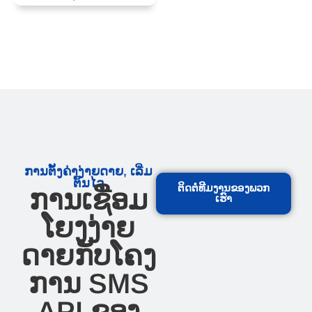
ການ​ຕັ້ງ​ຄ່າ​ງ່າຍ​ດາຍ​, ເລີ່ມ​
ຕົ້ນ​ໄວ​
ຕິດຕໍ່ທີມງານຂອງພວກ
ການ​ເຊື່ອມ​
ເຮົາ
ໂຍງ​ງ່າຍ​
ດາຍ​ກັບ​ໂຄງ​
ການ SMS
API ຂອງ​