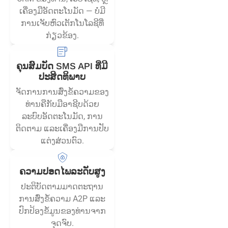
ເຄື່ອງ​ມື​ອັດ​ຕະ​ໂນ​ມັດ — ບໍ່​ມີ​
ການ​ເຈັບ​ຫົວ​ເຕັກ​ໂນ​ໂລ​ຊີ​ທີ່​
ກ່ຽວ​ຂ້ອງ.
ຄຸນສົມບັດ SMS API ທີ່ມີ
ປະສິດທິພາບ
ຈັດການການສົ່ງຂໍ້ຄວາມຂອງ
ທ່ານຄືກັບມືອາຊີບດ້ວຍ
ລະບົບອັດຕະໂນມັດ, ການ
ຕິດຕາມ ແລະເຄື່ອງມືການປັບ
ແຕ່ງສ່ວນຕົວ.
ຄວາມປອດໄພລະດັບສູງ
ປະຕິບັດຕາມມາດຕະຖານ
ການສົ່ງຂໍ້ຄວາມ A2P ແລະ
ປົກປ້ອງຂໍ້ມູນຂອງທ່ານຈາກ
ຈຸດຈົບ.