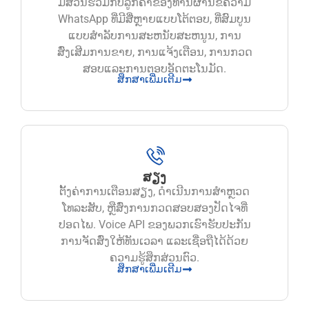
ມີສ່ວນຮ່ວມກັບລູກຄ້າຂອງທ່ານຜ່ານຂໍ້ຄວາມ
WhatsApp ທີ່ມີສື່ຫຼາຍແບບໂຕ້ຕອບ, ທີ່ສົມບູນ
ແບບສໍາລັບການສະຫນັບສະຫນູນ, ການ
ສົ່ງເສີມການຂາຍ, ການແຈ້ງເຕືອນ, ການກວດ
ສອບແລະການຕອບອັດຕະໂນມັດ.
ສຶກສາເພີ່ມເຕີມ
ສຽງ
ຕັ້ງຄ່າການເຕືອນສຽງ, ດໍາເນີນການສໍາຫຼວດ
ໂທລະສັບ, ຫຼືສົ່ງການກວດສອບສອງປັດໄຈທີ່
ປອດໄພ. Voice API ຂອງພວກເຮົາຮັບປະກັນ
ການຈັດສົ່ງໃຫ້ທັນເວລາ ແລະເຊື່ອຖືໄດ້ດ້ວຍ
ຄວາມຮູ້ສຶກສ່ວນຕົວ.
ສຶກສາເພີ່ມເຕີມ