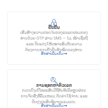
ຢືນຢັນ
ເສີມສ້າງຄວາມປອດໄພຂອງແພລດຟອມຂອງ
ທ່ານດ້ວຍ OTP ຜ່ານ SMS — ໄວ, ໜ້າເຊື່ອຖື
ແລະ ປັບແຕ່ງໃຫ້ເໝາະສົມກັບຄວາມ
ຕ້ອງການການຢັ້ງຢືນທັງໝົດຂອງທ່ານ.
ສຶກສາເພີ່ມເຕີມ
ການຊອກຫາຕົວເລກ
ກວດເບິ່ງເບີໂທລະສັບມືຖືທັນທີເພື່ອຫຼຸດຜ່ອນ
ການຈັດສົ່ງທີ່ລົ້ມເຫລວ, ຕັດຄ່າໃຊ້ຈ່າຍ, ແລະ
ປັບປຸງປະສິດທິພາບແຄມເປນ.
ສຶກສາເພີ່ມເຕີມ