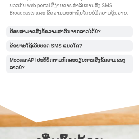
ບວກກັບ web portal ທີ່ງ່າຍດາຍສໍາລັບການສົ່ງ SMS
Broadcasts ແລະ ຂໍ້ຄວາມມະຫາຊົນໂດຍບໍ່ມີຄວາມວຸ້ນວາຍ.
ຂ້ອຍສາມາດສົ່ງຂໍ້ຄວາມສາກົນຈາກລາວໄດ້ບໍ?
ຂ້ອຍຈະໃຊ້ເວັບບອດ SMS ແນວໃດ?
MoceanAPI ປະຕິບັດຕາມກົດລະບຽບການສົ່ງຂໍ້ຄວາມຂອງ
ລາວບໍ?