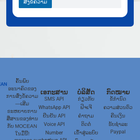
ສົ່ງຂໍ້ຄວາມ
ຄົ້ນພົບ
ອະນາຄົດຂອງ
ເອກະສານ
ບໍລິສັດ
ກົດໝາຍ
ການສົ່ງຂໍ້ຄວາມ
SMS API
ກ່ຽວກັບ
ຂໍ້ກໍານົດ
—ເສີມ
WhatsApp API
ຟີຈເຈີ
ຄວາມສ່ວນຕົວ
ຂະຫຍາຍການ
ຢືນຢັນ API
ຄຳຖາມ
ຄືນເງິນ
ສື່ສານຂອງທ່ານ
Voice API
ຕິດຕໍ່
ຮັບຊໍາລະ
ກັບ MOCEAN
Paypal
Number
ເຂົ້າສູ່ລະບົບ
ໃນມື້ນີ້!