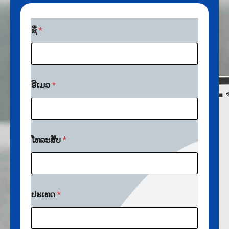
ຊື່
*
ອີເມວ
*
ອີ
ໂທລະສັບ
*
ເ
ມ
ວ
ອີ
ເ
ມ
ປະເທດ
*
ວ
ປ
ະ