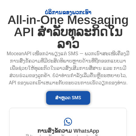
ບໍລິການຂອງພວກເຮົາ
All-in-One Messaging
API ສໍາລັບທຸລະກິດໃນ
ລາວ
MoceanAPI ເໜືອກວ່າພຽງແຕ່ SMS — ພວກເຮົາສະເໜີເຄື່ອງມື
ການສົ່ງຂໍ້ຄວາມທີ່ມີປະສິດທິພາບຫຼາຍດ້ານທີ່ຖືກອອກແບບມາ
ເພື່ອຊ່ວຍໃຫ້ທຸລະກິດໃນລາວສົ່ງເສີມການສື່ສານ ແລະ ການມີ
ສ່ວນຮ່ວມຂອງລູກຄ້າ. ບໍ່ວ່າທ່ານກໍາລັງເລີ່ມຕົ້ນຫຼືຂະຫຍາຍໄວ,
API ຂອງພວກເຮົາເຫມາະກັບຂະບວນການເຮັດວຽກຂອງທ່ານ.
ສຳຫຼວດ SMS
ການສົ່ງຂໍ້ຄວາມ WhatsApp