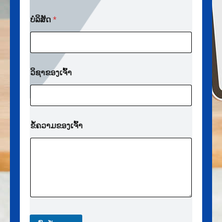
ເ
ທ
ດ
ບໍລິສັດ
*
ວິຊາຂອງເຈົ້າ
ຂໍ້ຄວາມຂອງເຈົ້າ